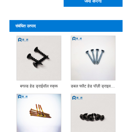
जमा करना
संबंधित उत्पाद
बगल्ड हेड ड्राईवॉल स्क्रू
डबल फ्लैट हेड पॉज़ी ड्राइव चिपबोर्ड स्क्रू