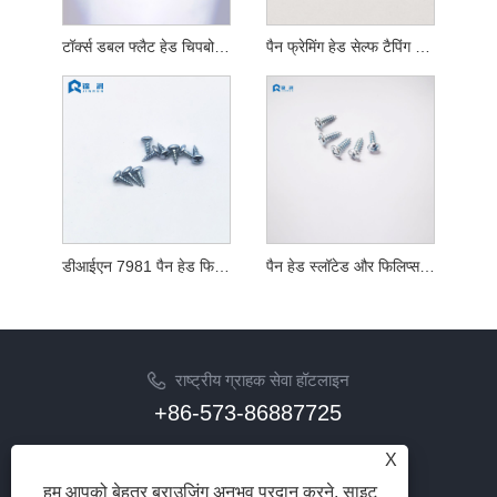
टॉर्क्स डबल फ्लैट हेड चिपबोर्ड स्क्रू फुल थ्रेड येलो जिंक प्लेटेड
पैन फ्रेमिंग हेड सेल्फ टैपिंग स्क्रू
डीआईएन 7981 पैन हेड फिलिप्स सेल्फ टैपिंग स्क्रू
पैन हेड स्लॉटेड और फिलिप्स सेल्फ टैपिंग स्क्रू
राष्ट्रीय ग्राहक सेवा हॉटलाइन
+86-573-86887725
ईमेल
X
info@jinrunfasteners.com
हम आपको बेहतर ब्राउज़िंग अनुभव प्रदान करने, साइट